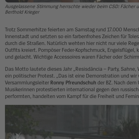
Ausgelassene Stimmung herrschte wieder beim CSD: Fächer un
Berthold Krieger
Trotz Sommerhitze feierten am Samstag rund 17.000 Mensche
Innenstadt und setzten so ein farbenfrohes Zeichen für To
durch die Straßen. Natürlich wehten hier nicht nur viele R
Outfits kreiert. Pompöser Feder-Kopfschmuck, Engelsflügel, 
und gelacht. Wichtige Accessoires waren Fächer oder Schirm
Das Motto lautete dieses Jahr „Resisdäncia – Party, Sahne, 
ein politischer Protest. „Das ist eine Demonstration und wir 
Versammlungsleiter
Ronny Pfreundschuh
der BZ. Nach dem 
Musikerinnen protestierten international gegen den russisc
performten, handelten vom Kampf für die Freiheit und Femin