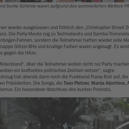
d bunte Schirme waren aufgrund des sommerlichen Wetters Pfli
n wieder ausgelassen und fröhlich den „Christopher Street Da
leranz. Die Party-Meute zog zu Technobeats und Samba-Trommel
egenbogen-Fahnen, sondern die Teilnehmer hatten wieder jede M
knappe Glitzer-BHs und knallige Farben waren angesagt. Es wird 
e gegen die Hitze.
Widerstand“. Aber die Teilnehmer wollen nicht nur Party machen
wollen ein kraftvolles politisches Zeichen setzen“, sagte
Umzug trat abends dann noch die Punkband Pussy Riot auf, die
hen Präsidenten. Die Songs, die
Taso Pletner, Marija Aljochina, 
ismus. Ein besonderer Abschluss des bunten Protests.