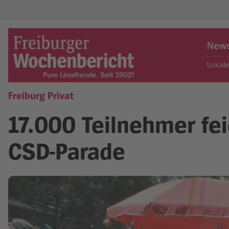
Skip
to
New
content
Lokal
Freiburg Privat
Freiburger Wochenbericht
17.000 Teilnehmer fei
CSD-Parade