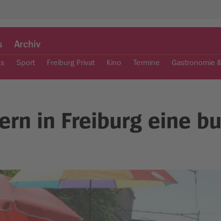
s
Archiv
es
Sport
Freiburg Privat
Kino
Termine
Gastronomie 
ern in Freiburg eine b