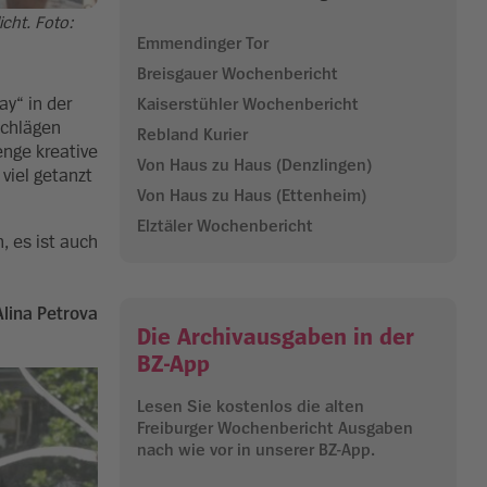
cht. Foto:
Emmendinger Tor
Breisgauer Wochenbericht
y“ in der
Kaiserstühler Wochenbericht
schlägen
Rebland Kurier
enge kreative
Von Haus zu Haus (Denzlingen)
viel getanzt
Von Haus zu Haus (Ettenheim)
Elztäler Wochenbericht
, es ist auch
Alina Petrova
Die Archivausgaben in der
BZ-App
Lesen Sie kostenlos die alten
Freiburger Wochenbericht Ausgaben
nach wie vor in unserer BZ-App.